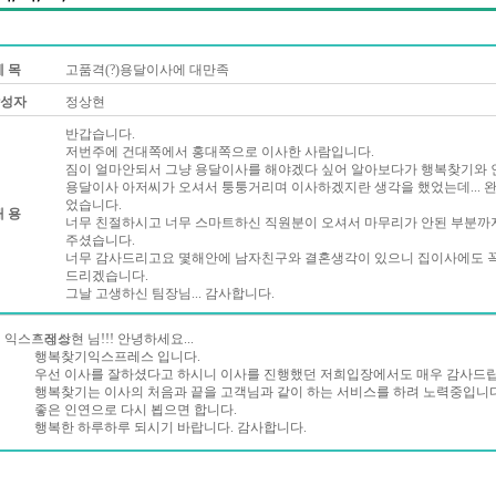
제 목
고품격(?)용달이사에 대만족
성자
정상현
반갑습니다.
저번주에 건대쪽에서 홍대쪽으로 이사한 사람입니다.
짐이 얼마안되서 그냥 용달이사를 해야겠다 싶어 알아보다가 행복찾기와 
용달이사 아저씨가 오셔서 퉁퉁거리며 이사하겠지란 생각을 했었는데... 
었습니다.
내 용
너무 친절하시고 너무 스마트하신 직원분이 오셔서 마무리가 안된 부분까
주셨습니다.
너무 감사드리고요 몇해안에 남자친구와 결혼생각이 있으니 집이사에도 
드리겠습니다.
그날 고생하신 팀장님... 감사합니다.
 익스프레스
* 정상현 님!!! 안녕하세요...
행복찾기익스프레스 입니다.
우선 이사를 잘하셨다고 하시니 이사를 진행했던 저희입장에서도 매우 감사드립
행복찾기는 이사의 처음과 끝을 고객님과 같이 하는 서비스를 하려 노력중입니
좋은 인연으로 다시 뵙으면 합니다.
행복한 하루하루 되시기 바랍니다. 감사합니다.